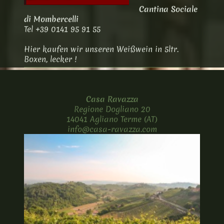
Cantina Sociale
di Mombercelli
Tel +39 0141 95 91 55
Hier kaufen wir unseren Weißwein in 5ltr.
Boxen, lecker !
Casa Ravazza
Regione Dogliano 20
14041 Agliano Terme (AT)
info@casa-ravazza.com