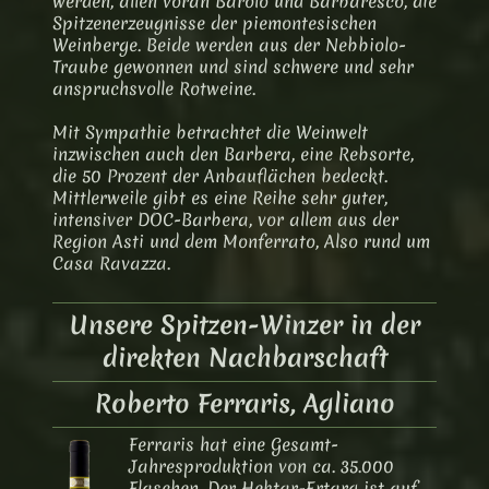
werden, allen voran Barolo und Barbaresco, die
Spitzenerzeugnisse der piemontesischen
Weinberge. Beide werden aus der Nebbiolo-
Traube gewonnen und sind schwere und sehr
anspruchsvolle Rotweine.
Mit Sympathie betrachtet die Weinwelt
inzwischen auch den Barbera, eine Rebsorte,
die 50 Prozent der Anbauflächen bedeckt.
Mittlerweile gibt es eine Reihe sehr guter,
intensiver DOC-Barbera, vor allem aus der
Region Asti und dem Monferrato, Also rund um
Casa Ravazza.
Unsere Spitzen-Winzer in der
direkten Nachbarschaft
Roberto Ferraris, Agliano
Ferraris hat eine Gesamt-
Jahresproduktion von ca. 35.000
Flaschen. Der Hektar-Ertarg ist auf