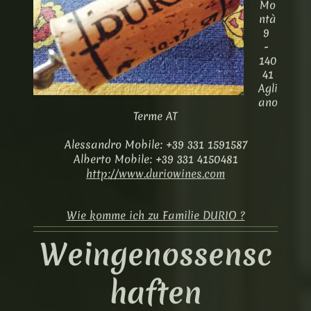
Mo
ntà
9
-
140
41
Agli
ano
Terme AT
Alessandro Mobile: +39 331 1591587
Alberto Mobile: +39 331 4150481
http://www.duriowines.com
Wie komme ich zu Familie DURIO ?
Weingenossensc
haften