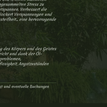
ngesammelten Stress zu
ntspannen. Verbessert die
 lockert Verspannungen und
teifheit... eine hervorragende
g des Körpers und des Geistes
eicht und dank der Öl-
kproblemen,
losigkeit, Angstzuständen
kt und eventuelle Buchungen