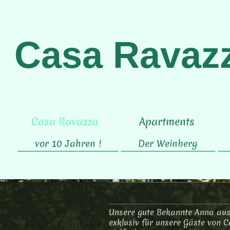
Casa Ravazza
Casa Ravazza
Apartments
vor 10 Jahren !
Der Weinberg
Unsere gute Bekannte Anna aus 
exklusiv für unsere Gäste von 