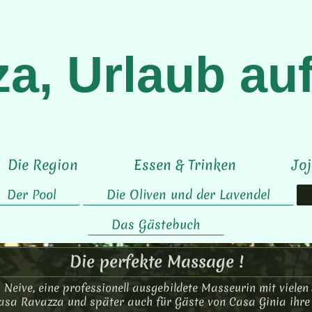
, Urlaub auf 
Die Region
Essen & Trinken
Joj
Der Pool
Die Oliven und der Lavendel
Das Gästebuch
Die perfekte Massage !
Neive, eine professionell ausgebildete Masseurin mit vielen
Casa Ravazza und später auch für Gäste von Casa Ginia ihr